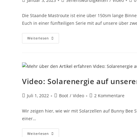
Januar 3, 2023
Sehenswürdigkeiten
/
Video
0
veröffentlicht:
Kategorie:
Kom
Die Staande Mastroute ist eine über 150sm lange Binn
Euch in einer fünfteiligen Serie mit auf unsere über zw
Video-
Weiterlesen
Serie:
Staande
Mastroute
Teil
1-
5
Video: Solarenergie auf unsere
Beitrag
Beitrags-
Beitrags-
Juli 1, 2022
Boot
/
Video
2 Kommentare
veröffentlicht:
Kategorie:
Kommentare:
Wir zeigen hier, wie wir mit Solarzellen auf Bunny Bee 
einer…
Video:
Weiterlesen