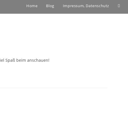
Webs
Home
Blog
Impressum, Datenschutz
Such
umsc
 Viel Spaß beim anschauen!