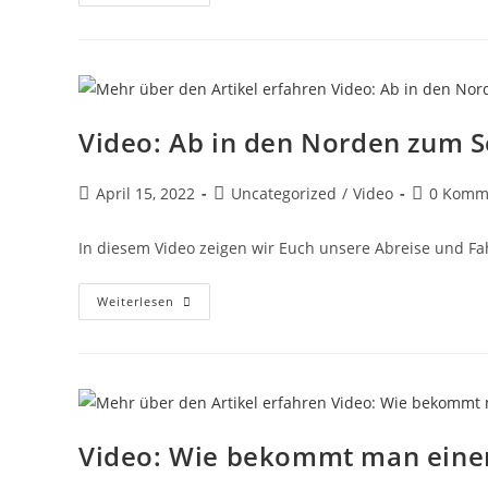
Solarenergie
Auf
Unserer
Segelyacht
Video: Ab in den Norden zum S
Beitrag
Beitrags-
Beitrags-
April 15, 2022
Uncategorized
/
Video
0 Komm
veröffentlicht:
Kategorie:
Kommenta
In diesem Video zeigen wir Euch unsere Abreise und Fahr
Video:
Weiterlesen
Ab
In
Den
Norden
Zum
Segeln
Video: Wie bekommt man eine