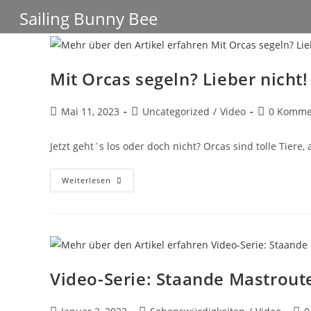
Zum
Sailing Bunny Bee
Inhalt
springen
Mit Orcas segeln? Lieber nicht!
Beitrag
Beitrags-
Beitrags-
Mai 11, 2023
Uncategorized
/
Video
0 Komme
veröffentlicht:
Kategorie:
Kommentar
Jetzt geht´s los oder doch nicht? Orcas sind tolle Tier
Mit
Weiterlesen
Orcas
Segeln?
Lieber
Nicht!
Video-Serie: Staande Mastroute
Beitrag
Beitrags-
Beit