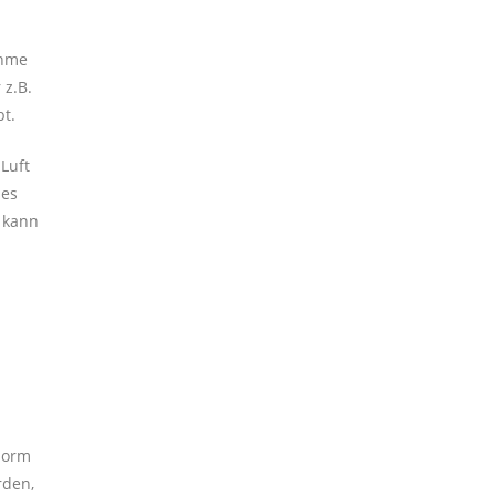
ahme
 z.B.
bt.
Luft
ses
d kann
Norm
rden,