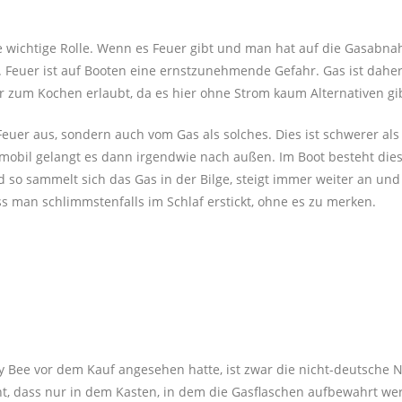
 wichtige Rolle. Wenn es Feuer gibt und man hat auf die Gasabn
g. Feuer ist auf Booten eine ernstzunehmende Gefahr. Gas ist daher
r zum Kochen erlaubt, da es hier ohne Strom kaum Alternativen gi
euer aus, sondern auch vom Gas als solches. Dies ist schwerer als 
obil gelangt es dann irgendwie nach außen. Im Boot besteht die
 so sammelt sich das Gas in der Bilge, steigt immer weiter an un
s man schlimmstenfalls im Schlaf erstickt, ohne es zu merken.
 Bee vor dem Kauf angesehen hatte, ist zwar die nicht-deutsche 
int, dass nur in dem Kasten, in dem die Gasflaschen aufbewahrt we