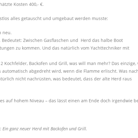
ätzte Kosten 400,- €.
 restlos alles getauscht und umgebaut werden musste:
n neu.
. Bedeutet: Zwischen Gasflaschen und Herd das halbe Boot
stungen zu kommen. Und das natürlich vom Yachttechniker mit
 2 Kochfelder, Backofen und Grill, was will man mehr? Das einzige,
as automatisch abgedreht wird, wenn die Flamme erlischt. Was nac
 natürlich nicht nachrüsten, was bedeutet, dass der alte Herd raus
les auf hohem Niveau – das lässt einen am Ende doch irgendwie b
: Ein ganz neuer Herd mit Backofen und Grill.