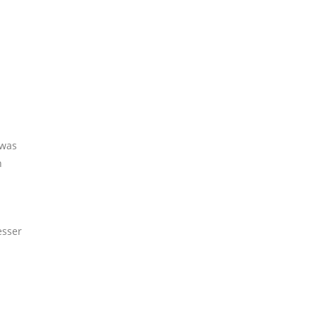
 was
h
esser